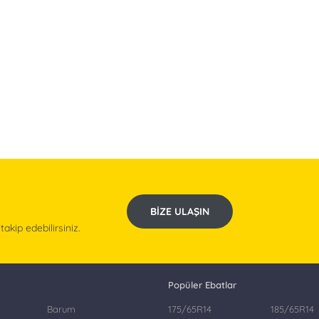
BIZE ULAŞIN
kip edebilirsiniz.
Popüler Ebatlar
Barum
175/65R14
185/65R14