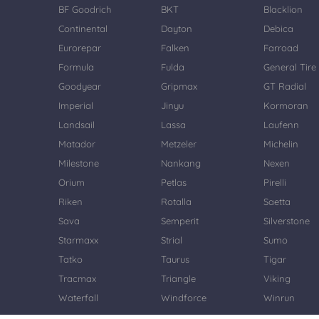
BF Goodrich
BKT
Blacklion
Continental
Dayton
Debica
Eurorepar
Falken
Farroad
Formula
Fulda
General Tire
Goodyear
Gripmax
GT Radial
Imperial
Jinyu
Kormoran
Landsail
Lassa
Laufenn
Matador
Metzeler
Michelin
Milestone
Nankang
Nexen
Orium
Petlas
Pirelli
Riken
Rotalla
Saetta
Sava
Semperit
Silverstone
Starmaxx
Strial
Sumo
Tatko
Taurus
Tigar
Tracmax
Triangle
Viking
Waterfall
Windforce
Winrun