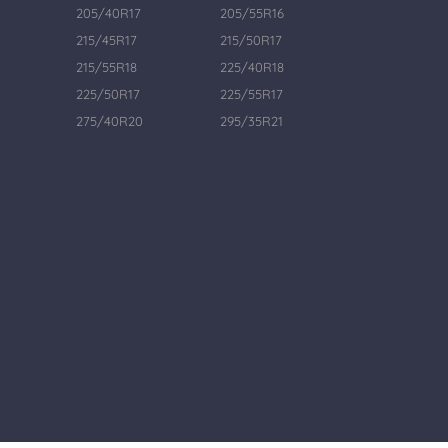
205/40R17
205/55R16
215/45R17
215/50R17
215/55R18
225/40R18
225/50R17
225/55R17
275/40R20
295/35R21