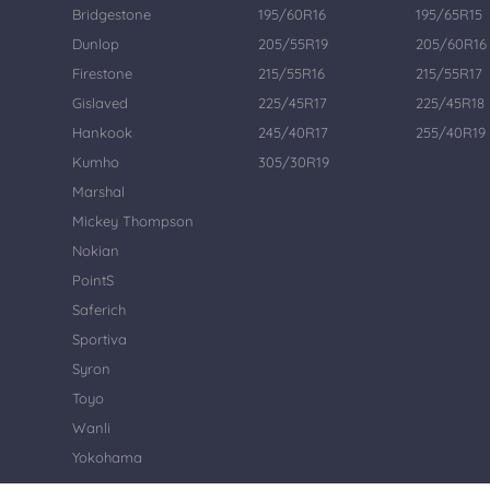
Bridgestone
195/60R16
195/65R15
Dunlop
205/55R19
205/60R16
Firestone
215/55R16
215/55R17
Gislaved
225/45R17
225/45R18
Hankook
245/40R17
255/40R19
Kumho
305/30R19
Marshal
Mickey Thompson
Nokian
PointS
Saferich
Sportiva
Syron
Toyo
Wanli
Yokohama