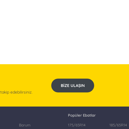
BIZE ULAŞIN
kip edebilirsiniz.
Popüler Ebatlar
Barum
175/65R14
185/65R14