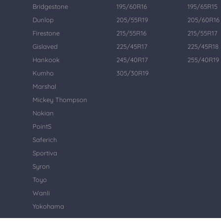
Bridgestone
195/60R16
195/65R15
Dunlop
205/55R19
205/60R16
Firestone
215/55R16
215/55R17
Gislaved
225/45R17
225/45R18
Hankook
245/40R17
255/40R19
Kumho
305/30R19
Marshal
Mickey Thompson
Nokian
PointS
Saferich
Sportiva
Syron
Toyo
Wanli
Yokohama