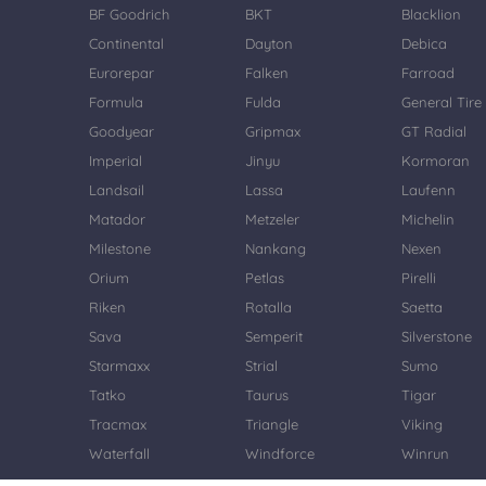
BF Goodrich
BKT
Blacklion
Continental
Dayton
Debica
Eurorepar
Falken
Farroad
Formula
Fulda
General Tire
Goodyear
Gripmax
GT Radial
Imperial
Jinyu
Kormoran
Landsail
Lassa
Laufenn
Matador
Metzeler
Michelin
Milestone
Nankang
Nexen
Orium
Petlas
Pirelli
Riken
Rotalla
Saetta
Sava
Semperit
Silverstone
Starmaxx
Strial
Sumo
Tatko
Taurus
Tigar
Tracmax
Triangle
Viking
Waterfall
Windforce
Winrun