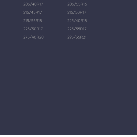
205/40R17
205/55R16
215/45R17
215/50R17
215/55R18
225/40R18
225/50R17
225/55R17
275/40R20
295/35R21