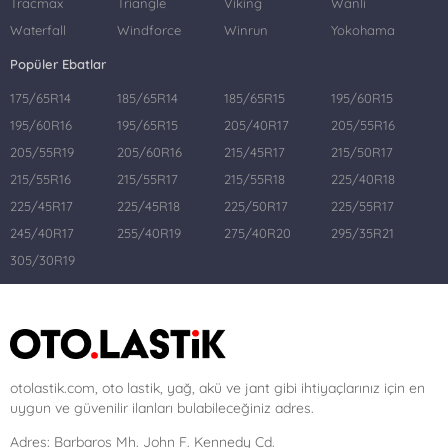
Tracmax
Triangle
Viking
Wanli
Waterfall
Windforce
Winrun
Yokohama
Popüler Ebatlar
175/65R14
185/65R14
185/65R15
195/60R15
195/60R16
195/65R15
205/40R17
205/55R16
205/55R19
205/60R16
215/45R17
215/50R17
215/55R16
215/55R17
215/55R18
225/40R18
225/45R17
225/45R18
225/50R17
225/55R17
245/40R17
255/40R19
275/40R20
295/35R21
305/30R19
otolastik.com, oto lastik, yağ, akü ve jant gibi ihtiyaçlarınız için en
uygun ve güvenilir ilanları bulabileceğiniz adres.
Adres:
Barbaros Mh. John F. Kennedy Cd.