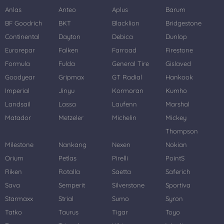
Anlas
Anteo
Aplus
Barum
BF Goodrich
BKT
Blacklion
Bridgestone
Continental
Dayton
Debica
Dunlop
Eurorepar
Falken
Farroad
Firestone
Formula
Fulda
General Tire
Gislaved
Goodyear
Gripmax
GT Radial
Hankook
Imperial
Jinyu
Kormoran
Kumho
Landsail
Lassa
Laufenn
Marshal
Matador
Metzeler
Michelin
Mickey
Thompson
Milestone
Nankang
Nexen
Nokian
Orium
Petlas
Pirelli
PointS
Riken
Rotalla
Saetta
Saferich
Sava
Semperit
Silverstone
Sportiva
Starmaxx
Strial
Sumo
Syron
Tatko
Taurus
Tigar
Toyo